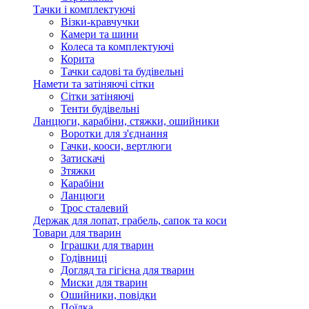
Тачки і комплектуючі
Візки-кравчучки
Камери та шини
Колеса та комплектуючі
Корита
Тачки садові та будівельні
Намети та затіняючі сітки
Сітки затіняючі
Тенти будівельні
Ланцюги, карабіни, стяжки, ошийники
Воротки для з'єднання
Гачки, кооси, вертлюги
Затискачі
Зтяжки
Карабіни
Ланцюги
Трос сталевий
Держак для лопат, грабель, сапок та коси
Товари для тварин
Іграшки для тварин
Годівниці
Догляд та гігієна для тварин
Миски для тварин
Ошийники, повідки
Поїлка