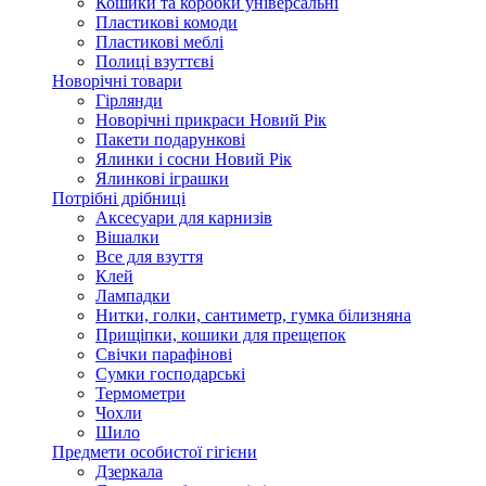
Кошики та коробки універсальні
Пластикові комоди
Пластикові меблі
Полиці взуттєві
Новорічні товари
Гірлянди
Новорічні прикраси Новий Рік
Пакети подарункові
Ялинки і сосни Новий Рік
Ялинкові іграшки
Потрібні дрібниці
Аксесуари для карнизів
Вішалки
Все для взуття
Клей
Лампадки
Нитки, голки, сантиметр, гумка білизняна
Прищіпки, кошики для прещепок
Свічки парафінові
Сумки господарські
Термометри
Чохли
Шило
Предмети особистої гігієни
Дзеркала