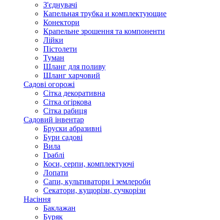
З'єднувачі
Капельная трубка и комплектующие
Конектори
Крапельне зрошення та компоненти
Лійки
Пістолети
Туман
Шланг для поливу
Шланг харчовий
Садові огорожі
Сітка декоративна
Сітка огіркова
Сітка рабиця
Садовий інвентар
Бруски абразивні
Бури садові
Вила
Граблі
Коси, серпи, комплектуючі
Лопати
Сапи, культиватори і землероби
Секатори, кущорізи, сучкорізи
Насіння
Баклажан
Буряк