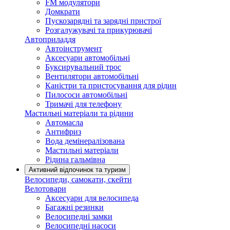
FM модулятори
Домкрати
Пускозарядні та зарядні пристрої
Розгалужувачі та прикурювачі
Автоприладдя
Автоінструмент
Аксесуари автомобільні
Буксирувальний трос
Вентилятори автомобільні
Каністри та пристосування для рідин
Пилососи автомобільні
Тримачі для телефону
Мастильні матеріали та рідини
Автомасла
Антифриз
Вода демінералізована
Мастильні матеріали
Рідина гальмівна
Активний відпочинок та туризм
Велосипеди, самокати, скейти
Велотовари
Аксесуари для велосипеда
Багажні резинки
Велосипедні замки
Велосипедні насоси