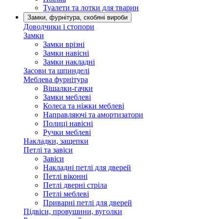
Туалети та лотки для тварин
Замки, фурнітура, скобяні вироби
Доводчики і стопори
Замки
Замки врізні
Замки навісні
Замки накладні
Засови та шпинделі
Меблева фурнітура
Вішалки-гачки
Замки меблеві
Колеса та ніжки меблеві
Направляючі та амортизатори
Полиці навісні
Ручки меблеві
Накладки, защепки
Петлі та завіси
Завіси
Накладні петлі для дверей
Петлі віконні
Петлі дверні стріла
Петлі меблеві
Приварні петлі для дверей
Підвіси, провушини, вуголки