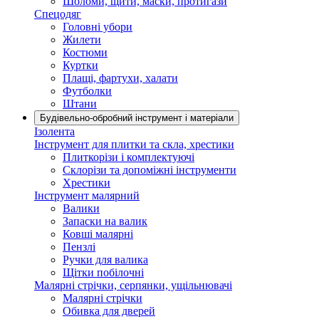
Шоломи, щити, маски, протигази
Спецодяг
Головні убори
Жилети
Костюми
Куртки
Плащі, фартухи, халати
Футболки
Штани
Будівельно-обробний інструмент і матеріали
Ізолента
Інструмент для плитки та скла, хрестики
Плиткорізи і комплектуючі
Склорізи та допоміжні інструменти
Хрестики
Інструмент малярний
Валики
Запаски на валик
Ковші малярні
Пензлі
Ручки для валика
Щітки побілочні
Малярні стрічки, серпянки, ущільнювачі
Малярні стрічки
Обивка для дверей