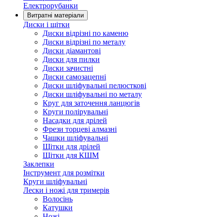
Електрорубанки
Витратні матеріали
Диски і щітки
Диски відрізні по каменю
Диски відрізні по металу
Диски діамантові
Диски для пилки
Диски зачистні
Диски самозацепні
Диски шліфувальні пелюсткові
Диски шліфувальні по металу
Круг для заточення ланцюгів
Круги полірувальні
Насадки для дрілей
Фрези торцеві алмазні
Чашки шліфувальні
Щітки для дрілей
Щітки для КШМ
Заклепки
Інструмент для розмітки
Круги шліфувальні
Лески і ножі для тримерів
Волосінь
Катушки
Ножі