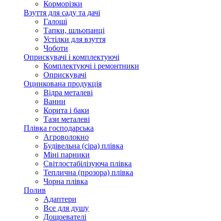
Корморізки
Взуття для саду та дачі
Галоші
Тапки, шльопанці
Устілки для взуття
Чоботи
Оприскувачі і комплектуючі
Комплектуючі і ремонтники
Оприскувачі
Оцинкована продукція
Відра металеві
Ванни
Корита і баки
Тази металеві
Плівка господарська
Агроволокно
Будівельна (сіра) плівка
Міні парники
Світлостабілізуюча плівка
Теплична (прозора) плівка
Чорна плівка
Полив
Адаптери
Все для душу
Дощоевателі