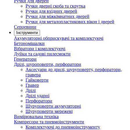
Ручки для дверей
Ручки дверні скоба та скрутка
Ручки для вхідних дверей
Ручки для міжкімнатних дверей
Ручки для металопластикових вікон і дверей
Серцевини
Інструменти
Акумуляторні обприскувачі та комплектуючі
Бетономішалки
Вібратори і комплектуючі
Дуйки та садові пилесмокти
Генератори
Дрілі, шуроповерти, перфоратори
Аксесуари до дрилі, шуруповерту, перфоратори,
гравера
Гайковерти
Гравер
Дрілі
Дрілі ударні
Перфоратори
Шуруповерти акумуляторні
Шуруповерти мережеві
Вимірювальна техніка
Компресори та пневмоінструменти
Комплектуючі до пневмоінструменту