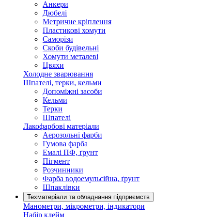
Анкери
Дюбелі
Метричне кріплення
Пластикові хомути
Саморізи
Скоби будівельні
Хомути металеві
Цвяхи
Холодне зварювання
Шпателі, терки, кельми
Допоміжні засоби
Кельми
Терки
Шпателі
Лакофарбові матеріали
Аерозольні фарби
Гумова фарба
Емалі ПФ, ґрунт
Пігмент
Розчинники
Фарба водоемульсійна, ґрунт
Шпаклівки
Техматеріали та обладнання підприємств
Манометри, мікрометри, індикатори
Набір клейм