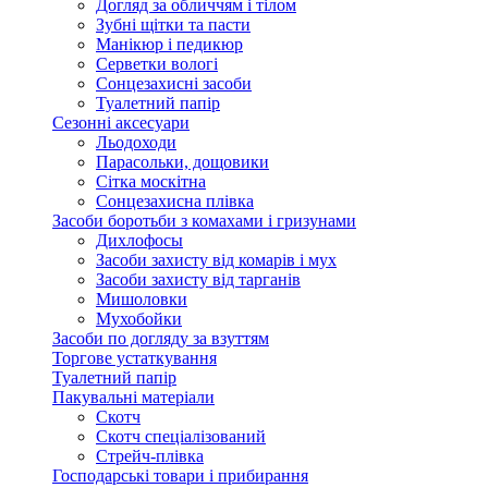
Догляд за обличчям і тілом
Зубні щітки та пасти
Манікюр і педикюр
Серветки вологі
Сонцезахисні засоби
Туалетний папір
Сезонні аксесуари
Льодоходи
Парасольки, дощовики
Сітка москітна
Сонцезахисна плівка
Засоби боротьби з комахами і гризунами
Дихлофосы
Засоби захисту від комарів і мух
Засоби захисту від тарганів
Мишоловки
Мухобойки
Засоби по догляду за взуттям
Торгове устаткування
Туалетний папір
Пакувальні матеріали
Скотч
Скотч спеціалізований
Стрейч-плівка
Господарські товари і прибирання