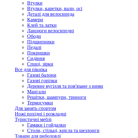
Втулки
Втулки, каретки, вали, осі
Деталі для велосипеда
Камери
Клей та латки
Ланцюги велосипедні
Ободи
Підшипники
Педалі
Покришки
Сидіння
Спиці, зірки
Все для пікніка
Газові балони
Газові горілки
Деревне вугілля та пов'язане з ними
Мангали
Решітки, шампури, триноги
Термосумки
Для занять спортом
Ножі похідні і розкладні
Туристичні меблі
Гамаки і гойдалки
Столи, стільці, крісла та шезлонги
Товари для риболовлі