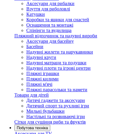
Аксесуари для рибалки
Взуття для риболовлі
Катушки
Коробки та ящики для снастей
Оснащення та монтажі
Спінінги та вудилища
Пляжний відпочинок та надувні вироби
Аксесуари для басейну
Басейни
Надувні жилети та нарукавники
Надувні круги
Надувні матраци та подушки
Надувні плоти та ігрові центри
Пляжні іграшки
Пляжні килими
Пляжні м'ячі
Пляжні парасольки та намети
Товари для дітей
Дитячі гаджети та аксесуари
Дитячий спорт та рухливі ігри
Мильні бульбашки
Настільні та розвиваючі ігри
Сітки для сушіння риби та фруктів
Побутова техніка
Аксесуари для TV