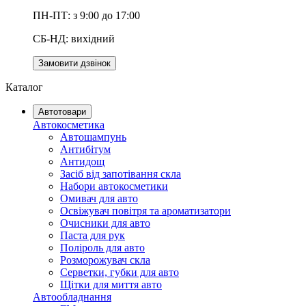
ПН-ПТ: з 9:00 до 17:00
СБ-НД: вихідний
Замовити дзвінок
Каталог
Автотовари
Автокосметика
Автошампунь
Антибітум
Антидощ
Засіб від запотівання скла
Набори автокосметики
Омивач для авто
Освіжувач повітря та ароматизатори
Очисники для авто
Паста для рук
Поліроль для авто
Розморожувач скла
Серветки, губки для авто
Щітки для миття авто
Автообладнання