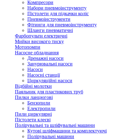
Компресори
Набори пневмоінструменту
Пістолети для підкачки коліс
Пневмоінструменти
Фітинги для пневмоінструменту
Шланги пневматичні
Фарбопульти електричні
Мийки високого тиску
Мотопомпи
Насосне обладнання
Дренажні насоси
Занурювальні насоси
Насоси
Насосні станції
Циркуляційні насоси
Відбійні молотки
Паяльник для пластикових труб
Пилки ланцюгові
Бензопили
Електропили
Пили циркулярні
Пістолети клеєві
Полірувальні та шліфувальні машини
Кутові шліфмашини та комплектуючі
Полірувальні машини