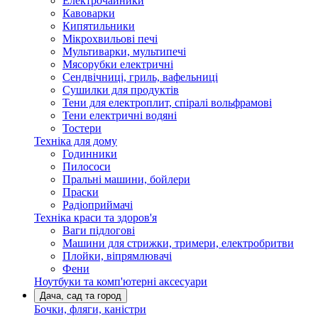
Електрочайники
Кавоварки
Кипятильники
Мікрохвильові печі
Мультиварки, мультипечі
Мясорубки електричні
Сендвічниці, гриль, вафельниці
Сушилки для продуктів
Тени для електроплит, спіралі вольфрамові
Тени електричні водяні
Тостери
Техніка для дому
Годинники
Пилососи
Пральні машини, бойлери
Праски
Радіоприймачі
Техніка краси та здоров'я
Ваги підлогові
Машини для стрижки, тримери, електробритви
Плойки, віпрямлювачі
Фени
Ноутбуки та комп'ютерні аксесуари
Дача, сад та город
Бочки, фляги, каністри