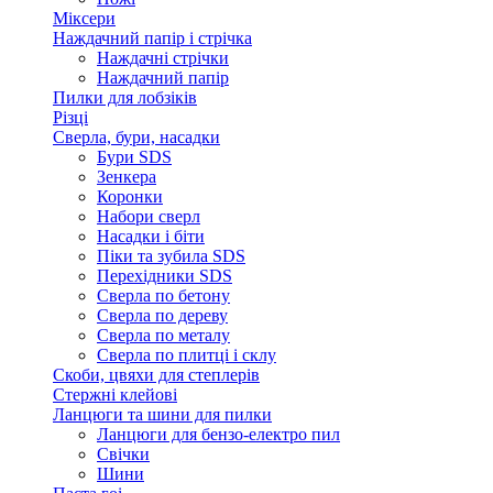
Міксери
Наждачний папір і стрічка
Наждачні стрічки
Наждачний папір
Пилки для лобзіків
Різці
Сверла, бури, насадки
Бури SDS
Зенкера
Коронки
Набори сверл
Насадки і біти
Піки та зубила SDS
Перехідники SDS
Сверла по бетону
Сверла по дереву
Сверла по металу
Сверла по плитці і склу
Скоби, цвяхи для степлерів
Стержні клейові
Ланцюги та шини для пилки
Ланцюги для бензо-електро пил
Свічки
Шини