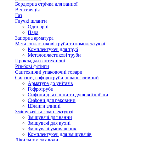
Бордюрна стрічка для ванної
Вентиляція
Газ
Гнучкі шланги
Одинарні
Пара
Запорна арматура
Металопластикові труби та комплектуючі
Комплектуючі для труб
Металопластикові труби
Прокладки сантехнічні
Різьбові фітінги
Сантехнічні упаковочні товари
Сифони, гофоротруби, шланг зливний
Арматура до унітазів
Гофротруби
Сифони для ванни та душової кабіни
Сифони для раковини
Шланги зливні
Змішувачі та комплектуючі
Змішувачі для ванни
Змішувачі для кухні
Змішувачі умивальник
Комплектуючі для змішувачів
Лічильник для води