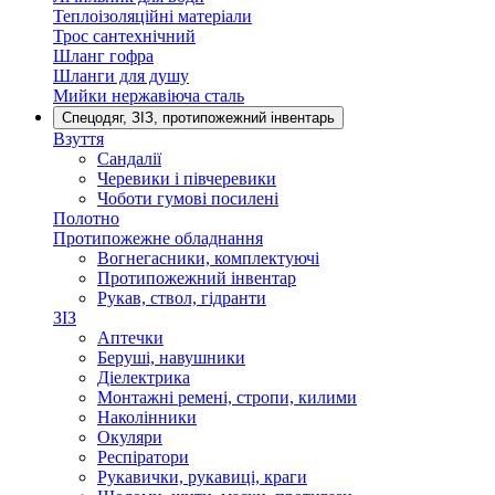
Теплоізоляційні матеріали
Трос сантехнічний
Шланг гофра
Шланги для душу
Мийки нержавіюча сталь
Спецодяг, ЗІЗ, протипожежний інвентарь
Взуття
Сандалії
Черевики і півчеревики
Чоботи гумові посилені
Полотно
Протипожежне обладнання
Вогнегасники, комплектуючі
Протипожежний інвентар
Рукав, ствол, гідранти
ЗІЗ
Аптечки
Беруші, навушники
Діелектрика
Монтажні ремені, стропи, килими
Наколінники
Окуляри
Респіратори
Рукавички, рукавиці, краги