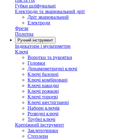
Паста гоі
Губки шліфувальні
Електроди та зварювальний дріт
Дріт зварювальний
Електроди
Фрези
Полотна
Ручний інструмент
Індикатори і мультиметри
Ключі
Воротки та рукоятки
Головки
Динамометричні ключі
Ключі балонні
Ключі комбіновані
Ключі накидні
Ключі рожкові
Ключі торцеві
Ключі шестигранні
Набори ключів
Розвідні ключі
Трубні ключі
Крепіжний інструмент
Заклепочники
Степлери