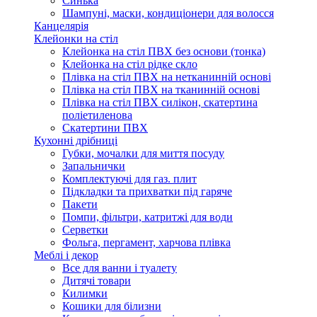
Синька
Шампуні, маски, кондиціонери для волосся
Канцелярія
Клейонки на стіл
Клейонка на стіл ПВХ без основи (тонка)
Клейонка на стіл рідке скло
Плівка на стіл ПВХ на нетканинній основі
Плівка на стіл ПВХ на тканинній основі
Плівка на стіл ПВХ силікон, скатертина
поліетиленова
Скатертини ПВХ
Кухонні дрібниці
Губки, мочалки для миття посуду
Запальнички
Комплектуючі для газ. плит
Підкладки та прихватки під гаряче
Пакети
Помпи, фільтри, катритжі для води
Серветки
Фольга, пергамент, харчова плівка
Меблі і декор
Все для ванни і туалету
Дитячі товари
Килимки
Кошики для білизни