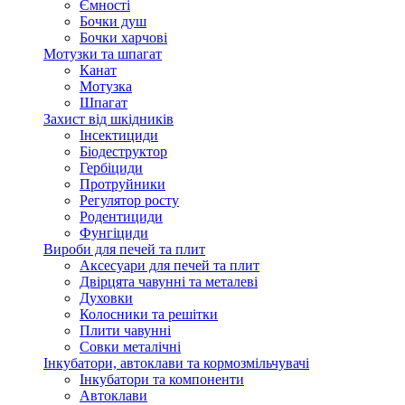
Ємності
Бочки душ
Бочки харчові
Мотузки та шпагат
Канат
Мотузка
Шпагат
Захист від шкідників
Інсектициди
Біодеструктор
Гербіциди
Протруйники
Регулятор росту
Родентициди
Фунгіциди
Вироби для печей та плит
Аксесуари для печей та плит
Двірцята чавунні та металеві
Духовки
Колосники та решітки
Плити чавунні
Совки металічні
Інкубатори, автоклави та кормозмільчувачі
Інкубатори та компоненти
Автоклави