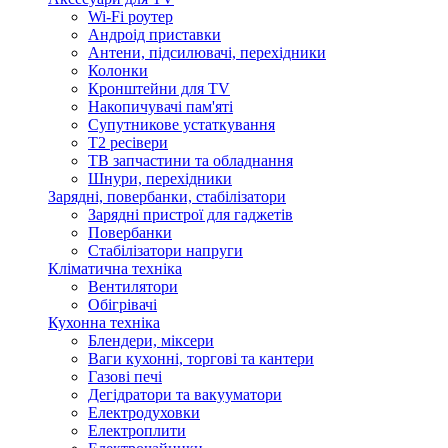
Wi-Fi роутер
Андроід приставки
Антени, підсилювачі, перехідники
Колонки
Кронштейни для TV
Накопичувачі пам'яті
Супутникове устаткування
Т2 ресівери
ТВ запчастини та обладнання
Шнури, перехідники
Зарядні, повербанки, стабілізатори
Зарядні пристрої для гаджетів
Повербанки
Стабілізатори напруги
Кліматична техніка
Вентилятори
Обігрівачі
Кухонна техніка
Блендери, міксери
Ваги кухонні, торгові та кантери
Газові печі
Дегідратори та вакууматори
Електродуховки
Електроплити