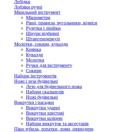
Лебідки
Лобзіки ручні
Мірильний інструмент
Мікрометри
Рівні, правила, вугольники, відвіси
Рулетки і лінійки
Шнури відбивні
Штангенциркулі
Молотки, сокири, кувалди
Киянка
Кувалди
Молотки
Ручки для інструменту
Сокири
Набори інструментів
Ножі і леза будівельні
Лезо для будівельного ножа
Набори скальпелів
Ножі будівельні
Викрутки і насадки
Викрутки ударні
Викрутки хрестові
Викрутки шліцеві
Набори викруток та аксесуарів
Піки зубила, лопатки, ломи, цвяходери