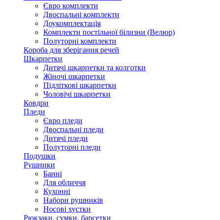
Євро комплекти
Двоспальні комплекти
Доукомплектація
Комплекти постільної білизни (Велюр)
Полуторні комплекти
Короба для зберігання речей
Шкарпетки
Дитячі шкарпетки та колготки
Жіночі шкарпетки
Підліткові шкарпетки
Чоловічі шкарпетки
Ковдри
Пледи
Євро пледи
Двоспальні пледи
Дитячі пледи
Полуторні пледи
Подушки
Рушники
Банні
Для обличчя
Кухонні
Набори рушників
Носові хустки
Рюкзаки, сумки, барсетки