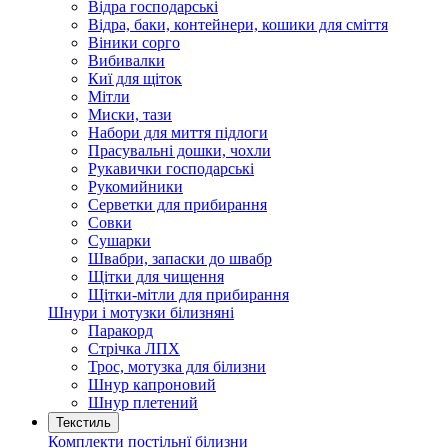
Відра господарські
Відра, баки, контейнери, кошики для сміття
Віники сорго
Вибивалки
Киї для щіток
Мітли
Миски, тази
Набори для миття підлоги
Прасувальні дошки, чохли
Рукавички господарські
Рукомийники
Серветки для прибирання
Совки
Сушарки
Швабри, запаски до швабр
Щітки для чищення
Щітки-мітли для прибирання
Шнури і мотузки білизняні
Паракорд
Стрічка ЛПХ
Трос, мотузка для білизни
Шнур капроновий
Шнур плетений
Текстиль
Комплекти постільнї білизни