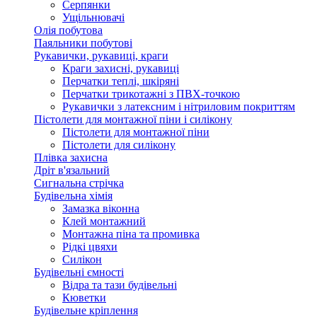
Серпянки
Ущільнювачі
Олія побутова
Паяльники побутові
Рукавички, рукавиці, краги
Краги захисні, рукавиці
Перчатки теплі, шкіряні
Перчатки трикотажні з ПВХ-точкою
Рукавички з латексним і нітриловим покриттям
Пістолети для монтажної піни і силікону
Пістолети для монтажної піни
Пістолети для силікону
Плівка захисна
Дріт в'язальний
Сигнальна стрічка
Будівельна хімія
Замазка віконна
Клей монтажний
Монтажна піна та промивка
Рідкі цвяхи
Силікон
Будівельні ємності
Відра та тази будівельні
Кюветки
Будівельне кріплення