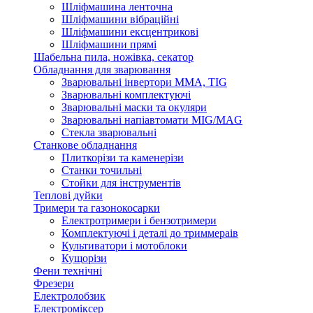
Шліфмашина ленточна
Шліфмашини вібраційні
Шліфмашини ексцентрикові
Шліфмашини прямі
Шабельна пила, ножівка, секатор
Обладнання для зварювання
Зварювальні інвертори ММА, TIG
Зварювальні комплектуючі
Зварювальні маски та окуляри
Зварювальні напіавтомати MIG/MAG
Стекла зварювальні
Станкове обладнання
Плиткорізи та каменерізи
Станки точильні
Стойки для інструментів
Теплові дуйки
Тримери та газонокосарки
Електротримери і бензотримери
Комплектуючі і деталі до триммераів
Культиватори і мотоблоки
Кущорізи
Фени технічні
Фрезери
Електролобзик
Електроміксер