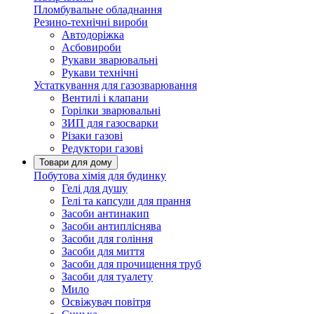
Пломбувальне обладнання
Резино-технічні вироби
Автодоріжка
Асбовироби
Рукави зварювальні
Рукави технічні
Устаткування для газозварювання
Вентилі і клапани
Горілки зварювальні
ЗИП для газосварки
Різаки газові
Редуктори газові
Товари для дому
Побутова хімія для будинку
Гелі для душу
Гелі та капсули для прання
Засоби антинакип
Засоби антипліснява
Засоби для гоління
Засоби для миття
Засоби для прочищення труб
Засоби для туалету
Мило
Освіжувач повітря