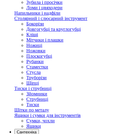
Зубила і просічки
Ломи і цвяходери
Напильники і надфіли
Столярний і слюсарний інструмент
Бокорізи
Довгогубці та круглогубці
Кліщі
Мітчики і плашки
Ножиці
Ножовки
Плоскогубці
Рубанки
Стаместки
Стусла
Труборізи
Щіпці
Тиски і струбниці
Зйомники
Струбниці
Тиски
Щітки по металу
Ящики і сумки для інструментів
Сумки, чохли
Ящики
Сантехніка