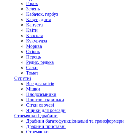
Горох
Зелень
Кабачок, гарбуз
Кавун, диня
Капуста
Квіти
Квасоля
Кукурудза
Морква
Огірок
Перець
Редис, редька
Салат
Томат
Супутні
Все для квітів
Мішки
Плодозємники
Поштові скриньки
Сітки овочеві
Ящики для розсади
Стремянки і драбини
Драбини багатофункціональні та трансформери
Драбини приставні
Стремянки