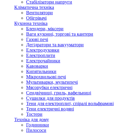
Стабілізатори напруги
Кліматична техніка
Вентилятори
Обігрівачі
Кухонна техніка
Блендери, міксери
Ваги кухонні, торгові та кантери
Газові печі
Дегідратори та вакууматори
Електродуховки
Електроплити
Електрочайники
Кавоварки
Кипятильники
Мікрохвильові печі
Мультиварки, мультипечі
Мясорубки електричні
Сендвічниці, гриль, вафельниці
Сушилки для продуктів
Тени для електроплит, спіралі вольфрамові
Тени електричні водяні
Тостери
Техніка для дому
Годинники
Пилососи