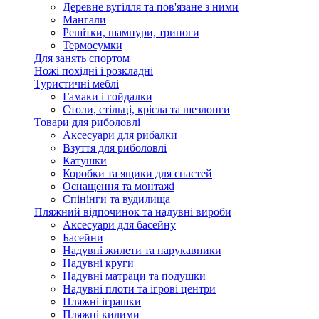
Деревне вугілля та пов'язане з ними
Мангали
Решітки, шампури, триноги
Термосумки
Для занять спортом
Ножі похідні і розкладні
Туристичні меблі
Гамаки і гойдалки
Столи, стільці, крісла та шезлонги
Товари для риболовлі
Аксесуари для рибалки
Взуття для риболовлі
Катушки
Коробки та ящики для снастей
Оснащення та монтажі
Спінінги та вудилища
Пляжний відпочинок та надувні вироби
Аксесуари для басейну
Басейни
Надувні жилети та нарукавники
Надувні круги
Надувні матраци та подушки
Надувні плоти та ігрові центри
Пляжні іграшки
Пляжні килими