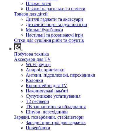
Пляжні м'ячі
Пляжні парасольки та намети
Товари для дітей
Дитячі гаджети та аксесуари
Дитячий спорт та рухливі ігри
Мильні бульбашки
Настільні та розвиваючі ігри
Сітки для сушіння риби та фруктів
Побутова техніка
Аксесуари для TV
Wi-Fi роутер
Андроід приставки
Антени, підсилювачі, перехідники
Колонки
Кронштейни для TV
Накопичувачі пам'яті
Супутникове устаткування
Т2 ресівери
ТВ запчастини та обладнання
Шнури, перехідники
Зарядні, повербанки, стабілізатори
Зарядні пристрої для гаджетів
Повербанки