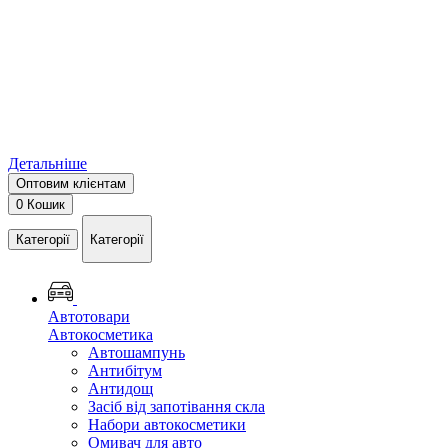
Детальніше
Оптовим клієнтам
0
Кошик
Категорії
Категорії
Автотовари
Автокосметика
Автошампунь
Антибітум
Антидощ
Засіб від запотівання скла
Набори автокосметики
Омивач для авто