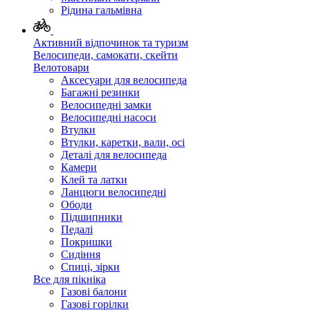
Рідина гальмівна
Активний відпочинок та туризм
Велосипеди, самокати, скейти
Велотовари
Аксесуари для велосипеда
Багажні резинки
Велосипедні замки
Велосипедні насоси
Втулки
Втулки, каретки, вали, осі
Деталі для велосипеда
Камери
Клей та латки
Ланцюги велосипедні
Ободи
Підшипники
Педалі
Покришки
Сидіння
Спиці, зірки
Все для пікніка
Газові балони
Газові горілки