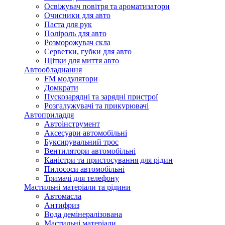
Освіжувач повітря та ароматизатори
Очисники для авто
Паста для рук
Поліроль для авто
Розморожувач скла
Серветки, губки для авто
Щітки для миття авто
Автообладнання
FM модулятори
Домкрати
Пускозарядні та зарядні пристрої
Розгалужувачі та прикурювачі
Автоприладдя
Автоінструмент
Аксесуари автомобільні
Буксирувальний трос
Вентилятори автомобільні
Каністри та пристосування для рідин
Пилососи автомобільні
Тримачі для телефону
Мастильні матеріали та рідини
Автомасла
Антифриз
Вода демінералізована
Мастильні матеріали