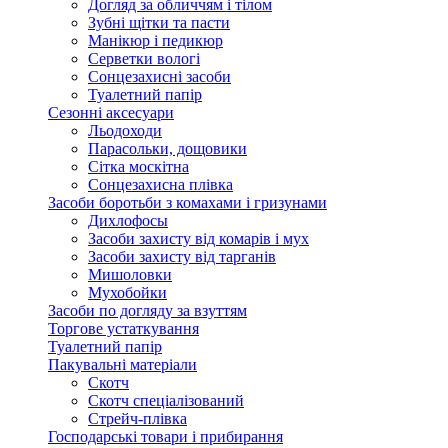
Догляд за обличчям і тілом
Зубні щітки та пасти
Манікюр і педикюр
Серветки вологі
Сонцезахисні засоби
Туалетний папір
Сезонні аксесуари
Льодоходи
Парасольки, дощовики
Сітка москітна
Сонцезахисна плівка
Засоби боротьби з комахами і гризунами
Дихлофосы
Засоби захисту від комарів і мух
Засоби захисту від тарганів
Мишоловки
Мухобойки
Засоби по догляду за взуттям
Торгове устаткування
Туалетний папір
Пакувальні матеріали
Скотч
Скотч спеціалізований
Стрейч-плівка
Господарські товари і прибирання