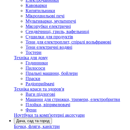
Електрочайники
Кавоварки
Кипятильники
Мікрохвильові печі
Мультиварки, мультипечі
Мясорубки електричні
Сендвічниці, гриль, вафельниці
Сушилки для продуктів
Тени для електроплит, спіралі вольфрамові
Тени електричні водяні
Тостери
Техніка для дому
Годинники
Пилососи
Пральні машини, бойлери
Праски
Радіоприймачі
Техніка краси та здоров'я
Ваги підлогові
Машини для стрижки, тримери, електробритви
Плойки, віпрямлювачі
Фени
Ноутбуки та комп'ютерні аксесуари
Дача, сад та город
Бочки, фляги, каністри