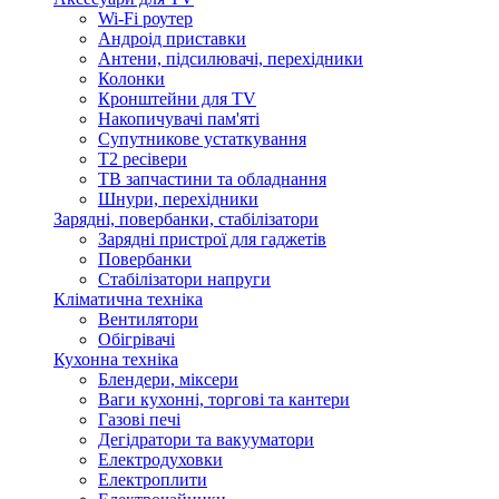
Wi-Fi роутер
Андроід приставки
Антени, підсилювачі, перехідники
Колонки
Кронштейни для TV
Накопичувачі пам'яті
Супутникове устаткування
Т2 ресівери
ТВ запчастини та обладнання
Шнури, перехідники
Зарядні, повербанки, стабілізатори
Зарядні пристрої для гаджетів
Повербанки
Стабілізатори напруги
Кліматична техніка
Вентилятори
Обігрівачі
Кухонна техніка
Блендери, міксери
Ваги кухонні, торгові та кантери
Газові печі
Дегідратори та вакууматори
Електродуховки
Електроплити