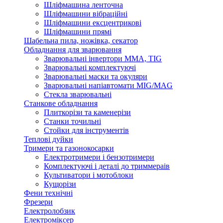
Шліфмашина ленточна
Шліфмашини вібраційні
Шліфмашини ексцентрикові
Шліфмашини прямі
Шабельна пила, ножівка, секатор
Обладнання для зварювання
Зварювальні інвертори ММА, TIG
Зварювальні комплектуючі
Зварювальні маски та окуляри
Зварювальні напіавтомати MIG/MAG
Стекла зварювальні
Станкове обладнання
Плиткорізи та каменерізи
Станки точильні
Стойки для інструментів
Теплові дуйки
Тримери та газонокосарки
Електротримери і бензотримери
Комплектуючі і деталі до триммераів
Культиватори і мотоблоки
Кущорізи
Фени технічні
Фрезери
Електролобзик
Електроміксер