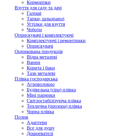
Корморізки
Взуття для саду та дачі
Галоші
Тапки, шльопанці
Устілки для взуття
Чоботи
Оприскувачі і комплектуючі
Комплектуючі і ремонтники
Оприскувачі
Оцинкована продукція
Відра металеві
Ванни
Корита і баки
Тази металеві
Плівка господарська
Агроволокно
Будівельна (сіра) плівка
Міні парники
Світлостабілізуюча плівка
Теплична (прозора) плівка
Чорна плівка
Полив
Адаптери
Все для душу
Дощоевателі