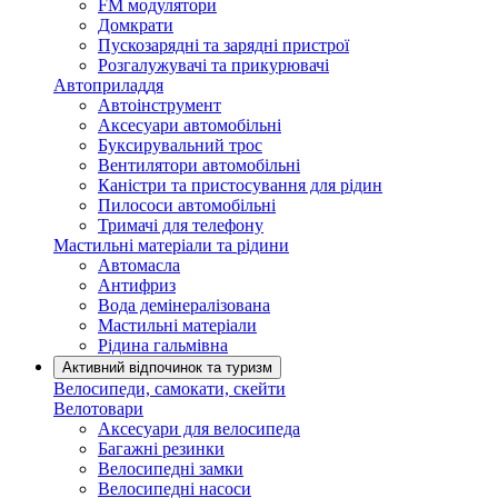
FM модулятори
Домкрати
Пускозарядні та зарядні пристрої
Розгалужувачі та прикурювачі
Автоприладдя
Автоінструмент
Аксесуари автомобільні
Буксирувальний трос
Вентилятори автомобільні
Каністри та пристосування для рідин
Пилососи автомобільні
Тримачі для телефону
Мастильні матеріали та рідини
Автомасла
Антифриз
Вода демінералізована
Мастильні матеріали
Рідина гальмівна
Активний відпочинок та туризм
Велосипеди, самокати, скейти
Велотовари
Аксесуари для велосипеда
Багажні резинки
Велосипедні замки
Велосипедні насоси