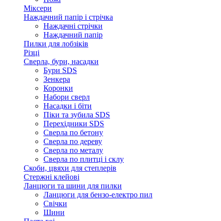
Міксери
Наждачний папір і стрічка
Наждачні стрічки
Наждачний папір
Пилки для лобзіків
Різці
Сверла, бури, насадки
Бури SDS
Зенкера
Коронки
Набори сверл
Насадки і біти
Піки та зубила SDS
Перехідники SDS
Сверла по бетону
Сверла по дереву
Сверла по металу
Сверла по плитці і склу
Скоби, цвяхи для степлерів
Стержні клейові
Ланцюги та шини для пилки
Ланцюги для бензо-електро пил
Свічки
Шини