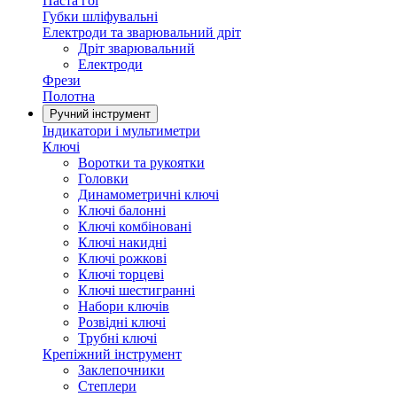
Паста гоі
Губки шліфувальні
Електроди та зварювальний дріт
Дріт зварювальний
Електроди
Фрези
Полотна
Ручний інструмент
Індикатори і мультиметри
Ключі
Воротки та рукоятки
Головки
Динамометричні ключі
Ключі балонні
Ключі комбіновані
Ключі накидні
Ключі рожкові
Ключі торцеві
Ключі шестигранні
Набори ключів
Розвідні ключі
Трубні ключі
Крепіжний інструмент
Заклепочники
Степлери