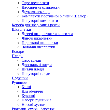
Євро комплекти
Двоспальні комплекти
Доукомплектація
Комплекти постільної білизни (Велюр)
Полуторні комплекти
Короба для зберігання речей
Шкарпетки
Дитячі шкарпетки та колготки
Жіночі шкарпетки
Підліткові шкарпетки
Чоловічі шкарпетки
Ковдри
Пледи
Євро пледи
Двоспальні пледи
Дитячі пледи
Полуторні пледи
Подушки
Рушники
Банні
Для обличчя
Кухонні
Набори рушників
Носові хустки
Рюкзаки, сумки, барсетки