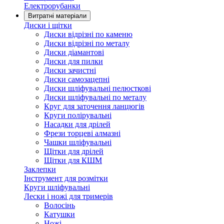
Електрорубанки
Витратні матеріали
Диски і щітки
Диски відрізні по каменю
Диски відрізні по металу
Диски діамантові
Диски для пилки
Диски зачистні
Диски самозацепні
Диски шліфувальні пелюсткові
Диски шліфувальні по металу
Круг для заточення ланцюгів
Круги полірувальні
Насадки для дрілей
Фрези торцеві алмазні
Чашки шліфувальні
Щітки для дрілей
Щітки для КШМ
Заклепки
Інструмент для розмітки
Круги шліфувальні
Лески і ножі для тримерів
Волосінь
Катушки
Ножі