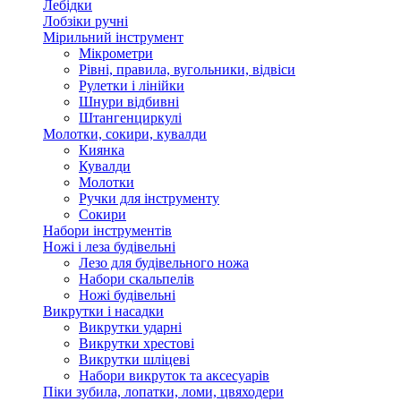
Лебідки
Лобзіки ручні
Мірильний інструмент
Мікрометри
Рівні, правила, вугольники, відвіси
Рулетки і лінійки
Шнури відбивні
Штангенциркулі
Молотки, сокири, кувалди
Киянка
Кувалди
Молотки
Ручки для інструменту
Сокири
Набори інструментів
Ножі і леза будівельні
Лезо для будівельного ножа
Набори скальпелів
Ножі будівельні
Викрутки і насадки
Викрутки ударні
Викрутки хрестові
Викрутки шліцеві
Набори викруток та аксесуарів
Піки зубила, лопатки, ломи, цвяходери