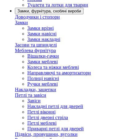
Туалети та лотки для тварин
Замки, фурнітура, скобяні вироби
Доводчики і стопори
Замки
Замки врізні
Замки навісні
Замки накладні
Засови та шпинделі
Меблева фурнітура
Вішалки-гачки
Замки меблеві
Колеса та ніжки меблеві
Направляючі та амортизатори
Полиці навісні
Ручки меблеві
Накладки, защепки
Петлі та завіси
Завіси
Накладні петлі для дверей
Петлі віконні
Петлі дверні стріла
Петлі меблеві
Приварні петлі для дверей
Підвіси, провушини, вуголки