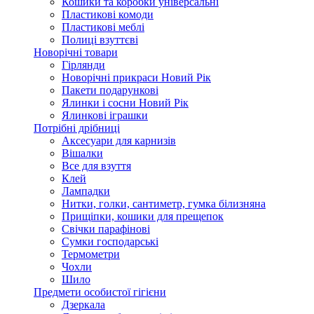
Кошики та коробки універсальні
Пластикові комоди
Пластикові меблі
Полиці взуттєві
Новорічні товари
Гірлянди
Новорічні прикраси Новий Рік
Пакети подарункові
Ялинки і сосни Новий Рік
Ялинкові іграшки
Потрібні дрібниці
Аксесуари для карнизів
Вішалки
Все для взуття
Клей
Лампадки
Нитки, голки, сантиметр, гумка білизняна
Прищіпки, кошики для прещепок
Свічки парафінові
Сумки господарські
Термометри
Чохли
Шило
Предмети особистої гігієни
Дзеркала