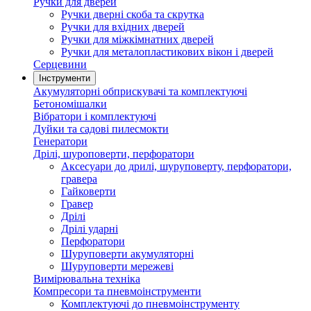
Ручки для дверей
Ручки дверні скоба та скрутка
Ручки для вхідних дверей
Ручки для міжкімнатних дверей
Ручки для металопластикових вікон і дверей
Серцевини
Інструменти
Акумуляторні обприскувачі та комплектуючі
Бетономішалки
Вібратори і комплектуючі
Дуйки та садові пилесмокти
Генератори
Дрілі, шуроповерти, перфоратори
Аксесуари до дрилі, шуруповерту, перфоратори,
гравера
Гайковерти
Гравер
Дрілі
Дрілі ударні
Перфоратори
Шуруповерти акумуляторні
Шуруповерти мережеві
Вимірювальна техніка
Компресори та пневмоінструменти
Комплектуючі до пневмоінструменту