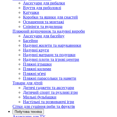
Аксесуари для рибалки
Взуття для риболовлі
Катушки
Коробки та ящики для снастей
Оснащення та монтажі
Спінінги та вудилища
Пляжний відпочинок та надувні вироби
Аксесуари для басейну
Басейни
Надувні жилети та нарукавники
Надувні круги
Надувні матраци та подушки
Надувні плоти та ігрові центри
Пляжні іграшки
Пляжні килими
Пляжні м'ячі
Пляжні парасольки та намети
Товари для дітей
Дитячі гаджети та аксесуари
Дитячий спорт та рухливі ігри
Мильні бульбашки
Настільні та розвиваючі ігри
Сітки для сушіння риби та фруктів
Побутова техніка
Аксесуари для TV