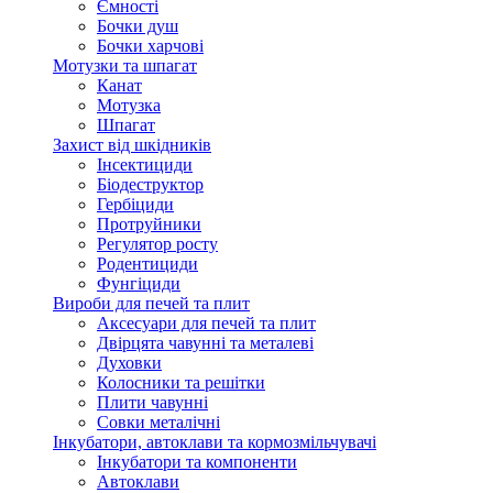
Ємності
Бочки душ
Бочки харчові
Мотузки та шпагат
Канат
Мотузка
Шпагат
Захист від шкідників
Інсектициди
Біодеструктор
Гербіциди
Протруйники
Регулятор росту
Родентициди
Фунгіциди
Вироби для печей та плит
Аксесуари для печей та плит
Двірцята чавунні та металеві
Духовки
Колосники та решітки
Плити чавунні
Совки металічні
Інкубатори, автоклави та кормозмільчувачі
Інкубатори та компоненти
Автоклави