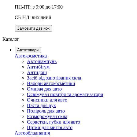
ПН-ПТ: з 9:00 до 17:00
СБ-НД: вихідний
Замовити дзвінок
Каталог
Автотовари
Автокосметика
Автошампунь
Антибітум
Антидощ
Засіб від запотівання скла
Набори автокосметики
Омивач для авто
Освіжувач повітря та ароматизатори
Очисники для авто
Паста для рук
Поліроль для авто
Розморожувач скла
Серветки, губки для авто
Щітки для миття авто
Автообладнання