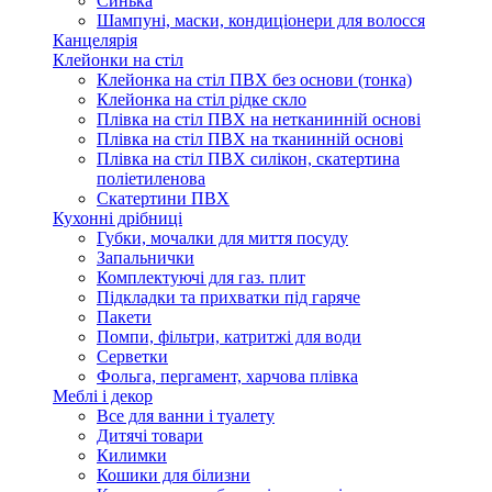
Синька
Шампуні, маски, кондиціонери для волосся
Канцелярія
Клейонки на стіл
Клейонка на стіл ПВХ без основи (тонка)
Клейонка на стіл рідке скло
Плівка на стіл ПВХ на нетканинній основі
Плівка на стіл ПВХ на тканинній основі
Плівка на стіл ПВХ силікон, скатертина
поліетиленова
Скатертини ПВХ
Кухонні дрібниці
Губки, мочалки для миття посуду
Запальнички
Комплектуючі для газ. плит
Підкладки та прихватки під гаряче
Пакети
Помпи, фільтри, катритжі для води
Серветки
Фольга, пергамент, харчова плівка
Меблі і декор
Все для ванни і туалету
Дитячі товари
Килимки
Кошики для білизни