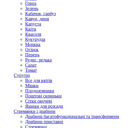
Горох
Зелень
Кабачок, гарбуз
Кавун, диня
Капуста
Квіти
Квасоля
Кукурудза
Морква
Огірок
Перець
Редис, редька
Салат
Томат
Супутні
Все для квітів
Мішки
Плодозємники
Поштові скриньки
Сітки овочеві
Ящики для розсади
Стремянки і драбини
Драбини багатофункціональні та трансформери
Драбини приставні
Стремянки