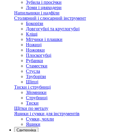
Зубила і просічки
Ломи і цвяходери
Напильники і надфіли
Столярний і слюсарний інструмент
Бокорізи
Довгогубці та круглогубці
Кліщі
Мітчики і плашки
Ножиці
Ножовки
Плоскогубці
Рубанки
Стаместки
Стусла
Труборізи
Щіпці
Тиски і струбниці
Зйомники
Струбниці
Тиски
Щітки по металу
Ящики і сумки для інструментів
Сумки, чохли
Ящики
Сантехніка