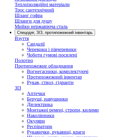
Теплоізоляційні матеріали
Трос сантехнічний
Шланг гофра
Шланги для душу
Мийки нержавіюча сталь
Спецодяг, ЗІЗ, протипожежний інвентарь
Взуття
Сандалії
Черевики і півчеревики
Чоботи гумові посилені
Полотно
Протипожежне обладнання
Вогнегасники, комплектуючі
Протипожежний інвентар
Рукав, ствол, гідранти
ЗІЗ
Аптечки
Беруші, навушники
Діелектрика
Монтажні ремені, стропи, килими
Наколінники
Окуляри
Респіратори
Рукавички, рукавиці, краги