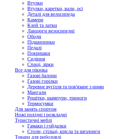
Втулки
Втулки, каретки, вали, осі
Деталі для велосипеда
Камери
Клей та латки
Ланцюги велосипедні
Ободи
Підшипники
Педалі
Покришки
Сидіння
Спиці, зірки
Все для пікніка
Газові балони
Газові горілки
Деревне вугілля та пов'язане з ними
Мангали
Решітки, шампури, триноги
Термосумки
Для занять спортом
Ножі похідні і розкладні
Туристичні меблі
Гамаки і гойдалки
Столи, стільці, крісла та шезлонги
Товари для риболовлі