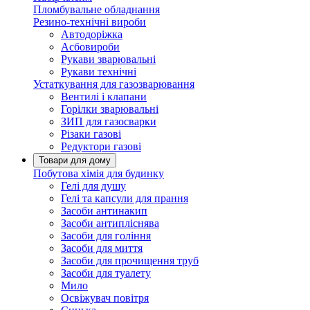
Пломбувальне обладнання
Резино-технічні вироби
Автодоріжка
Асбовироби
Рукави зварювальні
Рукави технічні
Устаткування для газозварювання
Вентилі і клапани
Горілки зварювальні
ЗИП для газосварки
Різаки газові
Редуктори газові
Товари для дому
Побутова хімія для будинку
Гелі для душу
Гелі та капсули для прання
Засоби антинакип
Засоби антипліснява
Засоби для гоління
Засоби для миття
Засоби для прочищення труб
Засоби для туалету
Мило
Освіжувач повітря