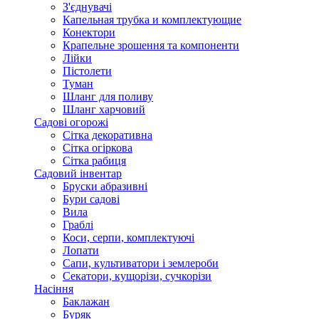
З'єднувачі
Капельная трубка и комплектующие
Конектори
Крапельне зрошення та компоненти
Лійки
Пістолети
Туман
Шланг для поливу
Шланг харчовий
Садові огорожі
Сітка декоративна
Сітка огіркова
Сітка рабиця
Садовий інвентар
Бруски абразивні
Бури садові
Вила
Граблі
Коси, серпи, комплектуючі
Лопати
Сапи, культиватори і землероби
Секатори, кущорізи, сучкорізи
Насіння
Баклажан
Буряк