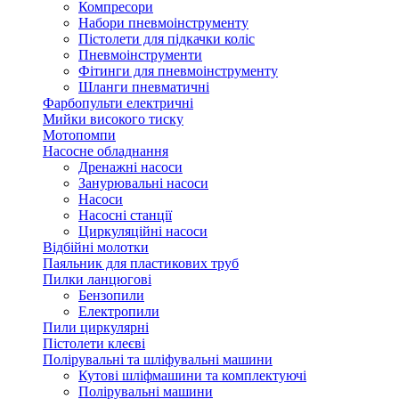
Компресори
Набори пневмоінструменту
Пістолети для підкачки коліс
Пневмоінструменти
Фітинги для пневмоінструменту
Шланги пневматичні
Фарбопульти електричні
Мийки високого тиску
Мотопомпи
Насосне обладнання
Дренажні насоси
Занурювальні насоси
Насоси
Насосні станції
Циркуляційні насоси
Відбійні молотки
Паяльник для пластикових труб
Пилки ланцюгові
Бензопили
Електропили
Пили циркулярні
Пістолети клеєві
Полірувальні та шліфувальні машини
Кутові шліфмашини та комплектуючі
Полірувальні машини