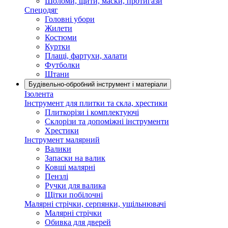
Шоломи, щити, маски, протигази
Спецодяг
Головні убори
Жилети
Костюми
Куртки
Плащі, фартухи, халати
Футболки
Штани
Будівельно-обробний інструмент і матеріали
Ізолента
Інструмент для плитки та скла, хрестики
Плиткорізи і комплектуючі
Склорізи та допоміжні інструменти
Хрестики
Інструмент малярний
Валики
Запаски на валик
Ковші малярні
Пензлі
Ручки для валика
Щітки побілочні
Малярні стрічки, серпянки, ущільнювачі
Малярні стрічки
Обивка для дверей