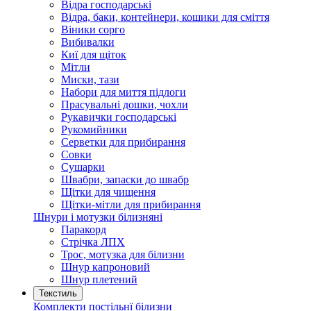
Відра господарські
Відра, баки, контейнери, кошики для сміття
Віники сорго
Вибивалки
Киї для щіток
Мітли
Миски, тази
Набори для миття підлоги
Прасувальні дошки, чохли
Рукавички господарські
Рукомийники
Серветки для прибирання
Совки
Сушарки
Швабри, запаски до швабр
Щітки для чищення
Щітки-мітли для прибирання
Шнури і мотузки білизняні
Паракорд
Стрічка ЛПХ
Трос, мотузка для білизни
Шнур капроновий
Шнур плетений
Текстиль
Комплекти постільнї білизни