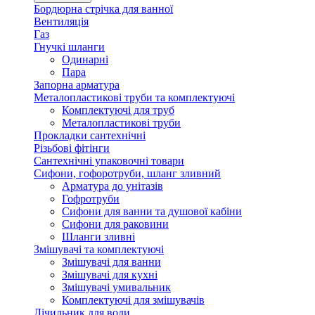
Бордюрна стрічка для ванної
Вентиляція
Газ
Гнучкі шланги
Одинарні
Пара
Запорна арматура
Металопластикові труби та комплектуючі
Комплектуючі для труб
Металопластикові труби
Прокладки сантехнічні
Різьбові фітінги
Сантехнічні упаковочні товари
Сифони, гофоротруби, шланг зливний
Арматура до унітазів
Гофротруби
Сифони для ванни та душової кабіни
Сифони для раковини
Шланги зливні
Змішувачі та комплектуючі
Змішувачі для ванни
Змішувачі для кухні
Змішувачі умивальник
Комплектуючі для змішувачів
Лічильник для води