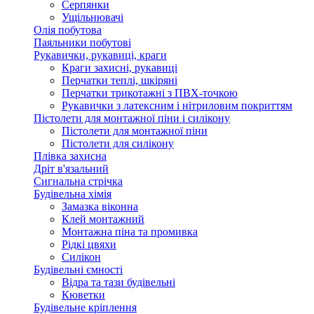
Серпянки
Ущільнювачі
Олія побутова
Паяльники побутові
Рукавички, рукавиці, краги
Краги захисні, рукавиці
Перчатки теплі, шкіряні
Перчатки трикотажні з ПВХ-точкою
Рукавички з латексним і нітриловим покриттям
Пістолети для монтажної піни і силікону
Пістолети для монтажної піни
Пістолети для силікону
Плівка захисна
Дріт в'язальний
Сигнальна стрічка
Будівельна хімія
Замазка віконна
Клей монтажний
Монтажна піна та промивка
Рідкі цвяхи
Силікон
Будівельні ємності
Відра та тази будівельні
Кюветки
Будівельне кріплення