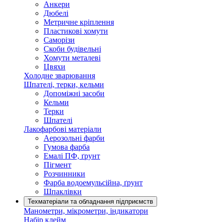
Анкери
Дюбелі
Метричне кріплення
Пластикові хомути
Саморізи
Скоби будівельні
Хомути металеві
Цвяхи
Холодне зварювання
Шпателі, терки, кельми
Допоміжні засоби
Кельми
Терки
Шпателі
Лакофарбові матеріали
Аерозольні фарби
Гумова фарба
Емалі ПФ, ґрунт
Пігмент
Розчинники
Фарба водоемульсійна, ґрунт
Шпаклівки
Техматеріали та обладнання підприємств
Манометри, мікрометри, індикатори
Набір клейм