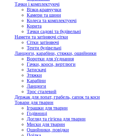
Тачки і комплектуючі
Візки-кравчучки
Камери та шини
Колеса та комплектуючі
Корита
Тачки садові та будівельні
Намети та затіняючі сітки
Сітки затіняючі
Тенти будівельні
Ланцюги, карабіни, стяжки, ошийники
Воротки для з'єднання
Гачки, кооси, вертлюги
Затискачі
Зтяжки
Карабіни
Ланцюги
Трос сталевий
Держак для лопат, грабель, сапок та коси
Товари для тварин
Іграшки для тварин
Годівниці
Догляд та гігієна для тварин
Миски для тварин
Ошийники, повідки
Поїлка